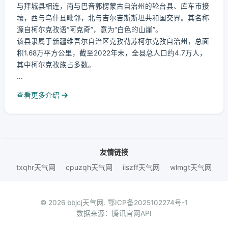
与拜城县相连，南与巴音郭楞蒙古自治州的轮台县、库车市接
壤，西与乌什县毗邻，北与吉尔吉斯斯坦共和国交界。其名称
源自柯尔克孜语“阿克奇”，意为“白色的山崖”。
该县隶属于新疆维吾尔自治区克孜勒苏柯尔克孜自治州，总面
积1.68万平方公里，截至2022年末，全县总人口约4.7万人，
其中柯尔克孜族占多数。
...
查看更多介绍
友情链接
txqhr天气网
cpuzqh天气网
iiszff天气网
wlmgt天气网
© 2026 bbjcj天气网.
鄂ICP备2025102274号-1
数据来源：腾讯官网API