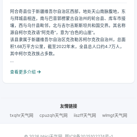
阿合奇县位于新疆维吾尔自治区西部，地处天山南脉腹地，东
与拜城县相连，南与巴音郭楞蒙古自治州的轮台县、库车市接
壤，西与乌什县毗邻，北与吉尔吉斯斯坦共和国交界。其名称
源自柯尔克孜语“阿克奇”，意为“白色的山崖”。
该县隶属于新疆维吾尔自治区克孜勒苏柯尔克孜自治州，总面
积1.68万平方公里，截至2022年末，全县总人口约4.7万人，
其中柯尔克孜族占多数。
...
查看更多介绍
友情链接
txqhr天气网
cpuzqh天气网
iiszff天气网
wlmgt天气网
© 2026 bbjcj天气网.
鄂ICP备2025102274号-1