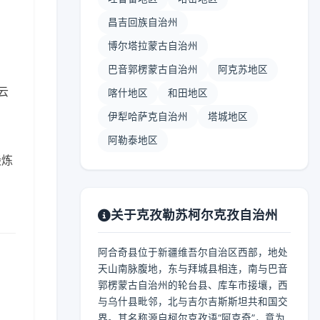
昌吉回族自治州
博尔塔拉蒙古自治州
巴音郭楞蒙古自治州
阿克苏地区
多云
喀什地区
和田地区
伊犁哈萨克自治州
塔城地区
阿勒泰地区
锻炼
关于克孜勒苏柯尔克孜自治州
阿合奇县位于新疆维吾尔自治区西部，地处
天山南脉腹地，东与拜城县相连，南与巴音
郭楞蒙古自治州的轮台县、库车市接壤，西
与乌什县毗邻，北与吉尔吉斯斯坦共和国交
界。其名称源自柯尔克孜语“阿克奇”，意为