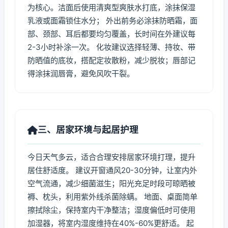
为核心。洁面后使用清爽型爽肤水打底，涂抹保湿
乳液或面霜锁住水分； 外出前务必涂抹防晒霜，面
部、颈部、耳后都要均匀覆盖，长时间在外建议每
2-3小时补涂一次。 化妆建议选择轻薄、持妆、带
防晒值的底妆，搭配定妆散粉，减少脱妆；唇部记
得涂抹润唇膏，避免风吹干裂。
三、居家环境与起居护理
今日天气多云，适合合理安排居家环境打理，提升
居住舒适度。 建议开窗通风20-30分钟，让室内外
空气流通，减少细菌滋生；阳光充足时段可晾晒被
褥、枕头，利用紫外线杀菌除螨。 地面、桌面简单
擦拭除尘，保持室内干净整洁；湿度偏低时可使用
加湿器，将室内湿度维持在40%-60%更舒适。 起