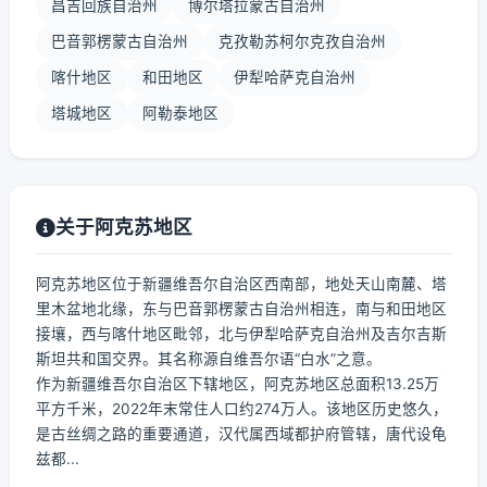
昌吉回族自治州
博尔塔拉蒙古自治州
巴音郭楞蒙古自治州
克孜勒苏柯尔克孜自治州
喀什地区
和田地区
伊犁哈萨克自治州
塔城地区
阿勒泰地区
关于阿克苏地区
阿克苏地区位于新疆维吾尔自治区西南部，地处天山南麓、塔
里木盆地北缘，东与巴音郭楞蒙古自治州相连，南与和田地区
接壤，西与喀什地区毗邻，北与伊犁哈萨克自治州及吉尔吉斯
斯坦共和国交界。其名称源自维吾尔语“白水”之意。
作为新疆维吾尔自治区下辖地区，阿克苏地区总面积13.25万
平方千米，2022年末常住人口约274万人。该地区历史悠久，
是古丝绸之路的重要通道，汉代属西域都护府管辖，唐代设龟
兹都...