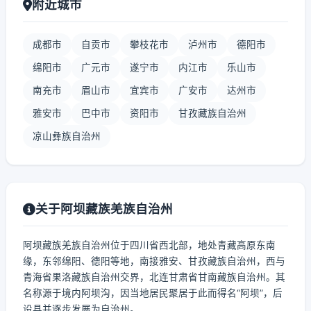
附近城市
成都市
自贡市
攀枝花市
泸州市
德阳市
绵阳市
广元市
遂宁市
内江市
乐山市
南充市
眉山市
宜宾市
广安市
达州市
雅安市
巴中市
资阳市
甘孜藏族自治州
凉山彝族自治州
关于阿坝藏族羌族自治州
阿坝藏族羌族自治州位于四川省西北部，地处青藏高原东南
缘，东邻绵阳、德阳等地，南接雅安、甘孜藏族自治州，西与
青海省果洛藏族自治州交界，北连甘肃省甘南藏族自治州。其
名称源于境内阿坝沟，因当地居民聚居于此而得名“阿坝”，后
设县并逐步发展为自治州。