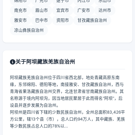
绵阳市
广元市
遂宁市
内江市
乐山市
南充市
眉山市
宜宾市
广安市
达州市
雅安市
巴中市
资阳市
甘孜藏族自治州
凉山彝族自治州
关于阿坝藏族羌族自治州
阿坝藏族羌族自治州位于四川省西北部，地处青藏高原东南
缘，东邻绵阳、德阳等地，南接雅安、甘孜藏族自治州，西与
青海省果洛藏族自治州交界，北连甘肃省甘南藏族自治州。其
名称源于境内阿坝沟，因当地居民聚居于此而得名“阿坝”，后
设县并逐步发展为自治州。
阿坝州是四川省下辖的少数民族自治州，全州总面积83,426平
方公里，辖13个县（市），总人口约94万人，其中藏族、羌族
等少数民族占总人口的78%以...