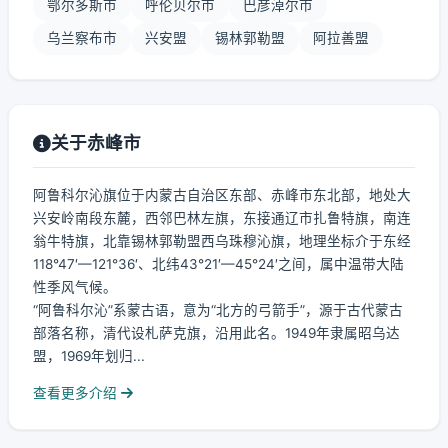
鄂尔多斯市
呼伦贝尔市
巴彦淖尔市
乌兰察布市
兴安盟
锡林郭勒盟
阿拉善盟
关于赤峰市
阿鲁科尔沁旗位于内蒙古自治区东部、赤峰市东北部，地处大
兴安岭南段东麓，西邻巴林左旗，东接通辽市扎鲁特旗，南连
翁牛特旗，北靠锡林郭勒盟西乌珠穆沁旗，地理坐标介于东经
118°47′—121°36′、北纬43°21′—45°24′之间，属中温带大陆
性季风气候。
“阿鲁科尔沁”系蒙古语，意为“北方的弓箭手”，源于古代蒙古
部落名称，清代设札萨克旗，沿用此名。1949年隶属昭乌达
盟，1969年划归...
查看更多介绍