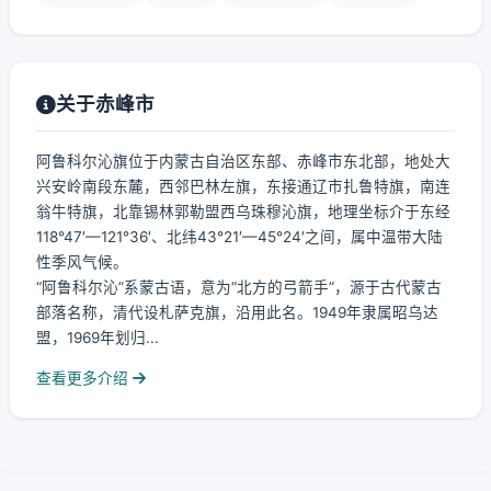
关于赤峰市
阿鲁科尔沁旗位于内蒙古自治区东部、赤峰市东北部，地处大
兴安岭南段东麓，西邻巴林左旗，东接通辽市扎鲁特旗，南连
翁牛特旗，北靠锡林郭勒盟西乌珠穆沁旗，地理坐标介于东经
118°47′—121°36′、北纬43°21′—45°24′之间，属中温带大陆
性季风气候。
“阿鲁科尔沁”系蒙古语，意为“北方的弓箭手”，源于古代蒙古
部落名称，清代设札萨克旗，沿用此名。1949年隶属昭乌达
盟，1969年划归...
查看更多介绍