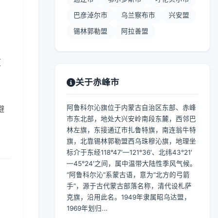
巴彦淖尔市
乌兰察布市
兴安盟
锡林郭勒盟
阿拉善盟
【
关于赤峰市
阿鲁科尔沁旗位于内蒙古自治区东部、赤峰
避
市东北部，地处大兴安岭南段东麓，西邻巴
林左旗，东接通辽市扎鲁特旗，南连翁牛特
旗，北靠锡林郭勒盟西乌珠穆沁旗，地理坐
标介于东经118°47′—121°36′、北纬43°21′
—45°24′之间，属中温带大陆性季风气候。
“阿鲁科尔沁”系蒙古语，意为“北方的弓箭
手”，源于古代蒙古部落名称，清代设札萨
克旗，沿用此名。1949年隶属昭乌达盟，
1969年划归...