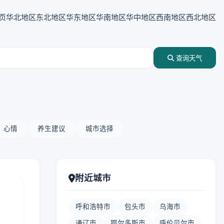
页
华北地区
东北地区
华东地区
华南地区
华中地区
西南地区
西北地区
查询天气
心情
养生建议
城市选择
附近城市
呼和浩特市
包头市
乌海市
通辽市
鄂尔多斯市
呼伦贝尔市