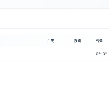
白天
夜间
气温
--
--
0°~0°