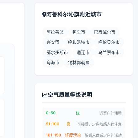
阿鲁科尔沁旗附近城市
阿拉善盟
包头市
巴彦淖尔市
兴安盟
呼和浩特市
呼伦贝尔市
鄂尔多斯市
通辽市
乌兰察布市
乌海市
锡林郭勒盟
空气质量等级说明
0-50
优
适宜户外活动
51-100
良
可接受，少数敏感人群注意
101-150
轻度污染
敏感人群减少户外活动