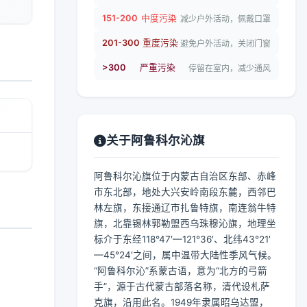
151-200
中度污染
减少户外活动，佩戴口罩
201-300
重度污染
避免户外活动，关闭门窗
>300
严重污染
停留在室内，减少通风
关于阿鲁科尔沁旗
阿鲁科尔沁旗位于内蒙古自治区东部、赤峰
市东北部，地处大兴安岭南段东麓，西邻巴
林左旗，东接通辽市扎鲁特旗，南连翁牛特
旗，北靠锡林郭勒盟西乌珠穆沁旗，地理坐
标介于东经118°47′—121°36′、北纬43°21′
—45°24′之间，属中温带大陆性季风气候。
“阿鲁科尔沁”系蒙古语，意为“北方的弓箭
手”，源于古代蒙古部落名称，清代设札萨
克旗，沿用此名。1949年隶属昭乌达盟，