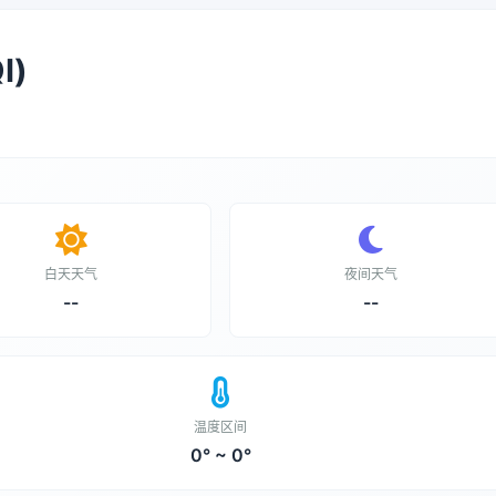
I)
白天天气
夜间天气
--
--
温度区间
0° ~ 0°