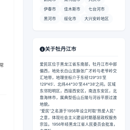
伊春市
佳木斯市
七台河市
黑河市
绥化市
大兴安岭地区
关于牡丹江市
爱民区位于黑龙江省东南部，牡丹江市中部
常
偏西，地处长白山支脉张广才岭与老爷岭交
汇地带，地理坐标介于东经129°35′至
129°45′、北纬44°30′至44°38′之间。区域
东邻阳明区，西接西安区，南连东安区，北
靠海林市，属典型低山丘陵与河谷平原过渡
地貌。
“爱民”之名源于1956年设立时取“热爱人民”
之意，体现社会主义建设时期基层政权服务
宗旨。1956年经黑龙江省人民委员会批准，