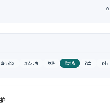
首
出行建议
穿衣指南
旅游
紫外线
钓鱼
心情
护