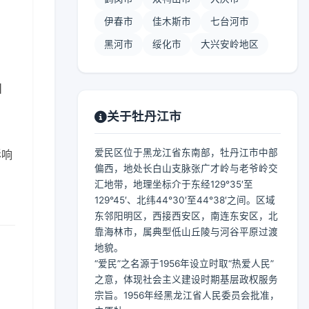
伊春市
佳木斯市
七台河市
黑河市
绥化市
大兴安岭地区
 】
关于牡丹江市
爱民区位于黑龙江省东南部，牡丹江市中部
影响
偏西，地处长白山支脉张广才岭与老爷岭交
汇地带，地理坐标介于东经129°35′至
129°45′、北纬44°30′至44°38′之间。区域
东邻阳明区，西接西安区，南连东安区，北
靠海林市，属典型低山丘陵与河谷平原过渡
地貌。
“爱民”之名源于1956年设立时取“热爱人民”
之意，体现社会主义建设时期基层政权服务
宗旨。1956年经黑龙江省人民委员会批准，