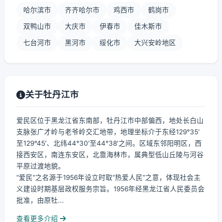
哈尔滨市
齐齐哈尔市
鸡西市
鹤岗市
双鸭山市
大庆市
伊春市
佳木斯市
七台河市
黑河市
绥化市
大兴安岭地区
关于牡丹江市
爱民区位于黑龙江省东南部，牡丹江市中部偏西，地处长白山
支脉张广才岭与老爷岭交汇地带，地理坐标介于东经129°35′
至129°45′、北纬44°30′至44°38′之间。区域东邻阳明区，西
接西安区，南连东安区，北靠海林市，属典型低山丘陵与河谷
平原过渡地貌。
“爱民”之名源于1956年设立时取“热爱人民”之意，体现社会主
义建设时期基层政权服务宗旨。1956年经黑龙江省人民委员会
批准，由原牡...
查看更多介绍