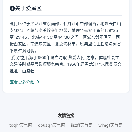
关于爱民区
爱民区位于黑龙江省东南部，牡丹江市中部偏西，地处长白山
支脉张广才岭与老爷岭交汇地带，地理坐标介于东经129°35′
至129°45′、北纬44°30′至44°38′之间。区域东邻阳明区，西
接西安区，南连东安区，北靠海林市，属典型低山丘陵与河谷
平原过渡地貌。
“爱民”之名源于1956年设立时取“热爱人民”之意，体现社会主
义建设时期基层政权服务宗旨。1956年经黑龙江省人民委员会
批准，由原牡...
查看更多介绍
友情链接
txqhr天气网
cpuzqh天气网
iiszff天气网
wlmgt天气网