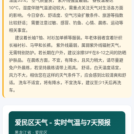
湿度55%， 空气质量良， 紫外线强度最弱。 昼夜温差达
10℃，湿度伴随气温波动较大，需重点关注天气对生活各方面
的影响。 今日穿衣、舒适度、空气污染扩散条件、旅游等指数
比较舒适； 需要注意过敏、感冒、钓鱼、心情、晨练、运动等
相关事宜。
建议着长袖T恤、衬衫加单裤等服装。年老体弱者宜着针织
长袖衬衫、马甲和长裤。 紫外线最弱，属弱紫外线辐射天气，
无需特别防护。若长期在户外，建议涂擦SPF在8-12之间的防晒
护肤品。 在晨练方面，不宜，有降水，且风力稍大，请尽量避
免户外晨练，若坚持晨练请带上雨具。 舒适，白天温度适宜，
风力不大，相信您在这样的天气条件下，应会感到比较清爽和舒
适。 洗车不适宜，将有降水，不宜洗车，建议至少1天后再洗
车。
爱民区天气 - 实时气温与7天预报
黑龙江省 · 爱民区