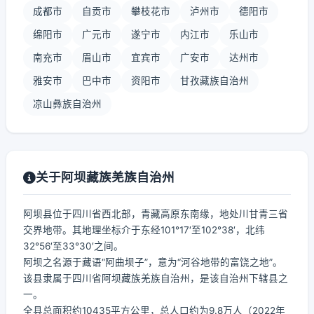
成都市
自贡市
攀枝花市
泸州市
德阳市
绵阳市
广元市
遂宁市
内江市
乐山市
南充市
眉山市
宜宾市
广安市
达州市
雅安市
巴中市
资阳市
甘孜藏族自治州
凉山彝族自治州
关于阿坝藏族羌族自治州
阿坝县位于四川省西北部，青藏高原东南缘，地处川甘青三省
交界地带。其地理坐标介于东经101°17′至102°38′，北纬
32°56′至33°30′之间。
阿坝之名源于藏语“阿曲坝子”，意为“河谷地带的富饶之地”。
该县隶属于四川省阿坝藏族羌族自治州，是该自治州下辖县之
一。
全县总面积约10435平方公里，总人口约为9.8万人（2022年