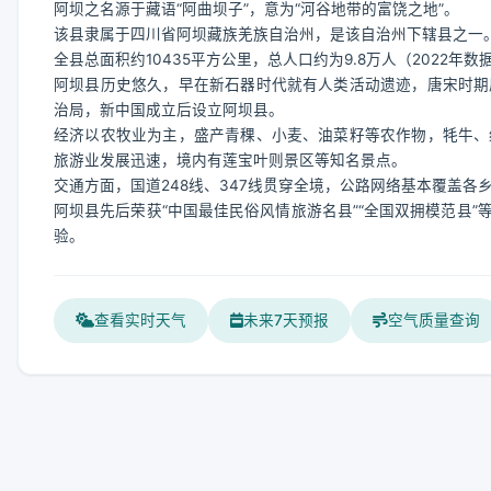
阿坝之名源于藏语“阿曲坝子”，意为“河谷地带的富饶之地”。
该县隶属于四川省阿坝藏族羌族自治州，是该自治州下辖县之一
全县总面积约10435平方公里，总人口约为9.8万人（2022
阿坝县历史悠久，早在新石器时代就有人类活动遗迹，唐宋时期
治局，新中国成立后设立阿坝县。
经济以农牧业为主，盛产青稞、小麦、油菜籽等农作物，牦牛、
旅游业发展迅速，境内有莲宝叶则景区等知名景点。
交通方面，国道248线、347线贯穿全境，公路网络基本覆盖
阿坝县先后荣获“中国最佳民俗风情旅游名县”“全国双拥模范县
验。
查看实时天气
未来7天预报
空气质量查询