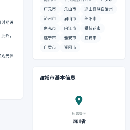
广元市
乐山市
凉山彝族自治州
泸州市
眉山市
绵阳市
国时期设
南充市
内江市
攀枝花市
。此外，
遂宁市
雅安市
宜宾市
自贡市
资阳市
来观光体
城市基本信息
所属省份
四川省