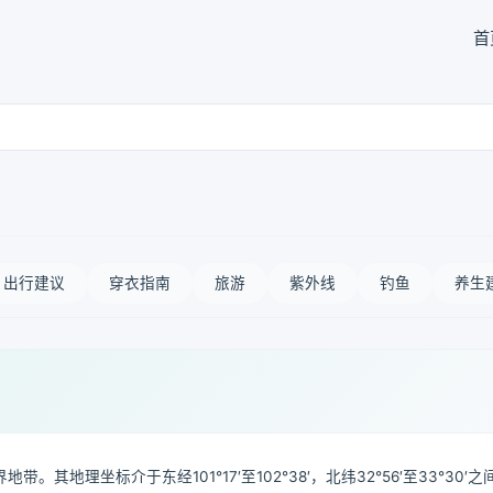
首
出行建议
穿衣指南
旅游
紫外线
钓鱼
养生
理坐标介于东经101°17′至102°38′，北纬32°56′至33°30′之