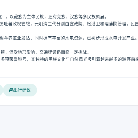
。
年数据），以藏族为主体民族，还有羌族、汉族等多民族聚居。
属吐蕃政权管辖，元明清三代分别由宣政院、松潘卫和理藩院管理，民
绵羊养殖业发达；同时拥有丰富的水电资源，已初步形成水电开发产业
各乡镇，但受地形影响，交通建设仍面临一定挑战。
”等多项荣誉称号，其独特的民族文化与自然风光吸引着越来越多的游客前
出行建议