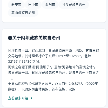
雅安市
巴中市
资阳市
甘孜藏族自治州
凉山彝族自治州
关于阿坝藏族羌族自治州
阿坝县位于四川省西北部，青藏高原东南缘，地处川甘青三省
交界地带。其地理坐标介于东经101°17′至102°38′，北纬
32°56′至33°30′之间。
阿坝之名源于藏语“阿曲坝子”，意为“河谷地带的富饶之地”。
该县隶属于四川省阿坝藏族羌族自治州，是该自治州下辖县之
一。
全县总面积约10435平方公里，总人口约为9.8万人（2022年
数据），以藏族为主体民族，还有羌族、汉族...
查看更多介绍