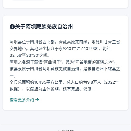
关于阿坝藏族羌族自治州
阿坝县位于四川省西北部，青藏高原东南缘，地处川甘青三省
交界地带。其地理坐标介于东经101°17′至102°38′，北纬
32°56′至33°30′之间。
阿坝之名源于藏语“阿曲坝子”，意为“河谷地带的富饶之地”。
该县隶属于四川省阿坝藏族羌族自治州，是该自治州下辖县之
一。
全县总面积约10435平方公里，总人口约为9.8万人（2022年
数据），以藏族为主体民族，还有羌族、汉族...
查看更多介绍