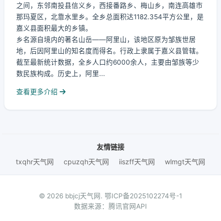
之间，东邻南投县信义乡，西接番路乡、梅山乡，南连高雄市
那玛夏区，北靠水里乡。全乡总面积达1182.354平方公里，是
嘉义县面积最大的乡镇。
乡名源自境内的著名山岳——阿里山，该地区原为邹族世居
地，后因阿里山的知名度而得名。行政上隶属于嘉义县管辖。
截至最新统计数据，全乡人口约6000余人，主要由邹族等少
数民族构成。历史上，阿里...
查看更多介绍
友情链接
txqhr天气网
cpuzqh天气网
iiszff天气网
wlmgt天气网
© 2026 bbjcj天气网.
鄂ICP备2025102274号-1
数据来源：腾讯官网API