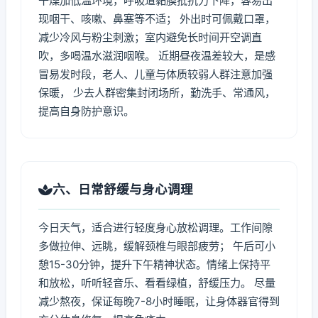
干燥加低温环境，呼吸道黏膜抵抗力下降，容易出
现咽干、咳嗽、鼻塞等不适； 外出时可佩戴口罩，
减少冷风与粉尘刺激；室内避免长时间开空调直
吹，多喝温水滋润咽喉。 近期昼夜温差较大，是感
冒易发时段，老人、儿童与体质较弱人群注意加强
保暖， 少去人群密集封闭场所，勤洗手、常通风，
提高自身防护意识。
六、日常舒缓与身心调理
今日天气，适合进行轻度身心放松调理。工作间隙
多做拉伸、远眺，缓解颈椎与眼部疲劳； 午后可小
憩15-30分钟，提升下午精神状态。情绪上保持平
和放松，听听轻音乐、看看绿植，舒缓压力。 尽量
减少熬夜，保证每晚7-8小时睡眠，让身体器官得到