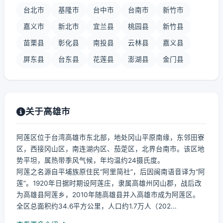
台北市
基隆市
台中市
台南市
新竹市
嘉义市
新北市
宜兰县
桃园县
新竹县
苗栗县
彰化县
南投县
云林县
嘉义县
屏东县
台东县
花莲县
澎湖县
金门县
关于高雄市
阿莲区位于台湾高雄市东北部，地处冈山平原南缘，东邻田寮
区，西接冈山区，南连湖内区、茄萣区，北界台南市。该区地
势平坦，属热带季风气候，年均温约24摄氏度。
阿莲之名源自平埔族原住民“阿里简社”，后因闽南语音译为“阿
莲”。1920年日据时期设阿莲庄，隶属高雄州冈山郡，战后改
为高雄县阿莲乡，2010年随高雄县并入高雄市成为阿莲区。
全区总面积约34.6平方公里，人口约1.7万人（202...