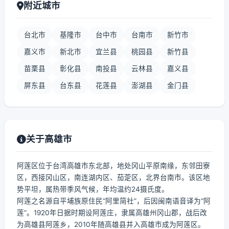
附近城市
台北市
基隆市
台中市
台南市
新竹市
嘉义市
新北市
宜兰县
桃园县
新竹县
苗栗县
彰化县
南投县
云林县
嘉义县
屏东县
台东县
花莲县
澎湖县
金门县
关于高雄市
阿莲区位于台湾高雄市东北部，地处冈山平原南缘，东邻田寮
区，西接冈山区，南连湖内区、茄萣区，北界台南市。该区地
势平坦，属热带季风气候，年均温约24摄氏度。
阿莲之名源自平埔族原住民“阿里简社”，后因闽南语音译为“阿
莲”。1920年日据时期设阿莲庄，隶属高雄州冈山郡，战后改
为高雄县阿莲乡，2010年随高雄县并入高雄市成为阿莲区。