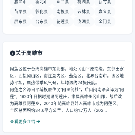
嘉义市
新北市
宜兰县
桃园县
新竹县
苗栗县
彰化县
南投县
云林县
嘉义县
屏东县
台东县
花莲县
澎湖县
金门县
关于高雄市
阿莲区位于台湾高雄市东北部，地处冈山平原南缘，东邻田寮
区，西接冈山区，南连湖内区、茄萣区，北界台南市。该区地
势平坦，属热带季风气候，年均温约24摄氏度。
阿莲之名源自平埔族原住民“阿里简社”，后因闽南语音译为“阿
莲”。1920年日据时期设阿莲庄，隶属高雄州冈山郡，战后改
为高雄县阿莲乡，2010年随高雄县并入高雄市成为阿莲区。
全区总面积约34.6平方公里，人口约1.7万人（202...
查看更多介绍