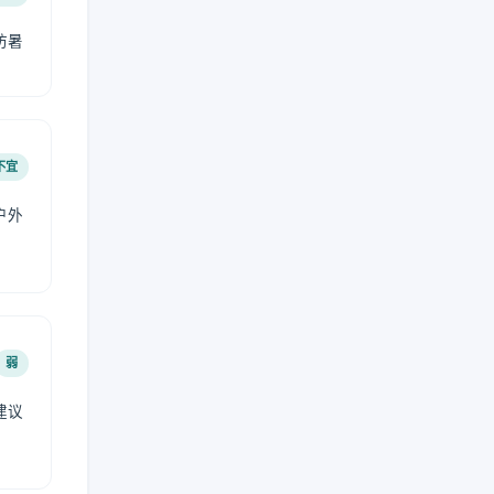
防暑
不宜
户外
弱
建议
。