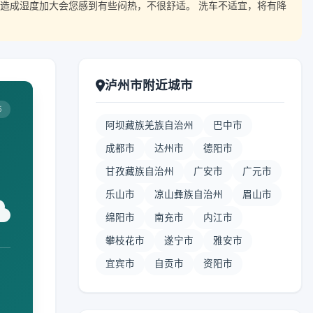
造成湿度加大会您感到有些闷热，不很舒适。 洗车不适宜，将有降
泸州市附近城市
5
阿坝藏族羌族自治州
巴中市
成都市
达州市
德阳市
甘孜藏族自治州
广安市
广元市
乐山市
凉山彝族自治州
眉山市
绵阳市
南充市
内江市
攀枝花市
遂宁市
雅安市
宜宾市
自贡市
资阳市