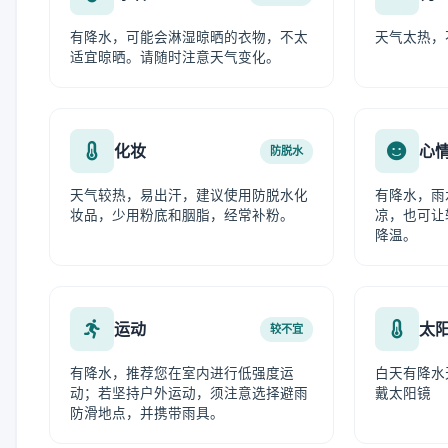
有降水，可能会淋湿晾晒的衣物，不太
天气太热，
适宜晾晒。请随时注意天气变化。
化妆
心
防脱水
天气较热，易出汗，建议使用防脱水化
有降水，雨
妆品，少用粉底和胭脂，经常补粉。
凉，也可让
降温。
运动
太
较不宜
有降水，推荐您在室内进行低强度运
白天有降水
动；若坚持户外运动，须注意选择避雨
戴太阳镜
防滑地点，并携带雨具。