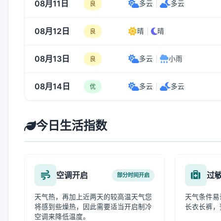
08月11日
多云
|
多云
良
08月12日
晴
|
晴
良
08月13日
多云
|
小雨
良
08月14日
多云
|
多云
优
今日生活指数
空调开启
过
部分时间开启
天气热，再加上近两天的较高温天气您
天气条件易
将感到些燥热，因此需要适当开启制冷
长衣长裤，
空调来降低温度。