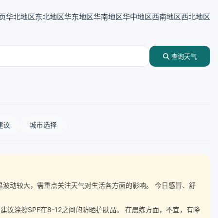
页
华北地区
东北地区
华东地区
华南地区
华中地区
西南地区
西北地区
查询天气
建议
城市选择
伴随气温波动较大，需重点关注天气对生活各方面的影响。 今日感冒、舒
涂擦SPF在8-12之间的防晒护肤品。 在晨练方面，不宜，有降