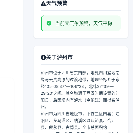
天气预警
当前无气象预警，天气平稳
关于泸州市
泸州市位于四川省东南部，地处四川盆地南
缘与云贵高原的过渡地带，地理坐标介于东
经105°08′37″—106°28′，北纬27°39′—
29°20′之间。其名称源于西汉时期设置的江
阳县，后因境内有泸水（今沱江）而得名泸
州。
泸州市为四川省地级市，下辖三区四县：江
阳区、龙马潭区、纳溪区以及泸县、合江
县、叙永县、古蔺县。全市总面积约