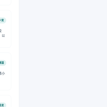
少发
较
，以
潮湿
请小
易发