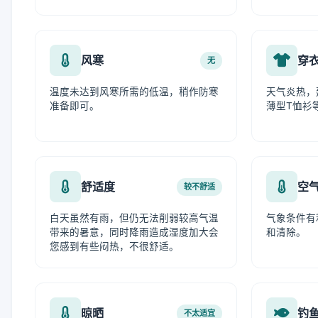
风寒
穿
无
温度未达到风寒所需的低温，稍作防寒
天气炎热，
准备即可。
薄型T恤衫
舒适度
空
较不舒适
白天虽然有雨，但仍无法削弱较高气温
气象条件有
带来的暑意，同时降雨造成湿度加大会
和清除。
您感到有些闷热，不很舒适。
晾晒
钓
不太适宜