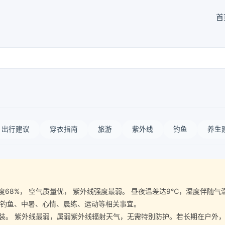
首
出行建议
穿衣指南
旅游
紫外线
钓鱼
养生
空气湿度68%， 空气质量优， 紫外线强度最弱。 昼夜温差达9℃，湿度
、钓鱼、中暑、心情、晨练、运动等相关事宜。
 紫外线最弱，属弱紫外线辐射天气，无需特别防护。若长期在户外，建议