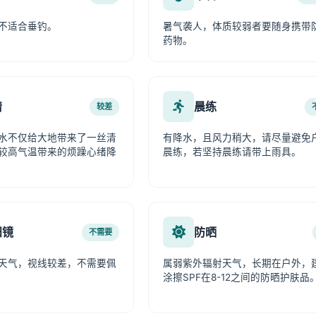
不适合垂钓。
暑气袭人，体质较弱者要随身携带
药物。
情
晨练
较差
水不仅给大地带来了一丝清
有降水，且风力稍大，请尽量避免
较高气温带来的烦躁心绪降
晨练，若坚持晨练请带上雨具。
阳镜
防晒
不需要
天气，视线较差，不需要佩
属弱紫外辐射天气，长期在户外，
涂擦SPF在8-12之间的防晒护肤品