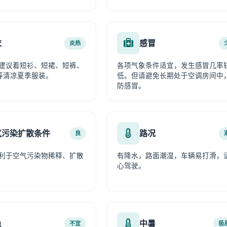
衣
感冒
炎热
建议着短衫、短裙、短裤、
各项气象条件适宜，发生感冒几率
等清凉夏季服装。
低。但请避免长期处于空调房间中
防感冒。
气污染扩散条件
路况
良
利于空气污染物稀释、扩散
有降水，路面潮湿，车辆易打滑，
心驾驶。
鱼
中暑
不宜
极