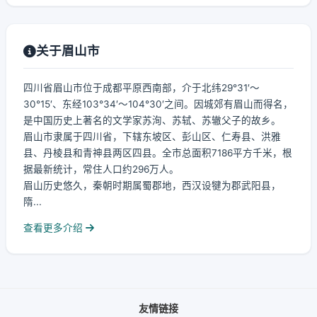
关于眉山市
四川省眉山市位于成都平原西南部，介于北纬29°31′～
30°15′、东经103°34′～104°30′之间。因城郊有眉山而得名，
是中国历史上著名的文学家苏洵、苏轼、苏辙父子的故乡。
眉山市隶属于四川省，下辖东坡区、彭山区、仁寿县、洪雅
县、丹棱县和青神县两区四县。全市总面积7186平方千米，根
据最新统计，常住人口约296万人。
眉山历史悠久，秦朝时期属蜀郡地，西汉设犍为郡武阳县，
隋...
查看更多介绍
友情链接