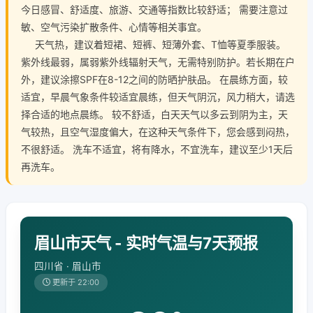
今日感冒、舒适度、旅游、交通等指数比较舒适； 需要注意过
敏、空气污染扩散条件、心情等相关事宜。
天气热，建议着短裙、短裤、短薄外套、T恤等夏季服装。
紫外线最弱，属弱紫外线辐射天气，无需特别防护。若长期在户
外，建议涂擦SPF在8-12之间的防晒护肤品。 在晨练方面，较
适宜，早晨气象条件较适宜晨练，但天气阴沉，风力稍大，请选
择合适的地点晨练。 较不舒适，白天天气以多云到阴为主，天
气较热，且空气湿度偏大，在这种天气条件下，您会感到闷热，
不很舒适。 洗车不适宜，将有降水，不宜洗车，建议至少1天后
再洗车。
眉山市天气 - 实时气温与7天预报
四川省 · 眉山市
更新于 22:00