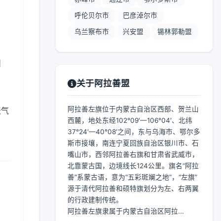
呼伦贝尔市
巴彦淖尔市
乌兰察布市
兴安盟
锡林郭勒盟
】
关于阿拉善盟
阿拉善左旗位于内蒙古自治区西部、贺兰山
天气
西麓，地处东经102°09′—106°04′、北纬
37°24′—40°08′之间，东与乌海市、鄂尔多
斯市接壤，南连宁夏回族自治区银川市、石
嘴山市，西邻阿拉善右旗和甘肃省武威市，
北靠蒙古国，边境线长124公里。旗名“阿拉
善”系蒙古语，意为“五彩斑斓之地”，“左旗”
源于清代阿拉善和硕特旗划分为左、右两翼
的行政建制传统。
阿拉善左旗隶属于内蒙古自治区阿拉...