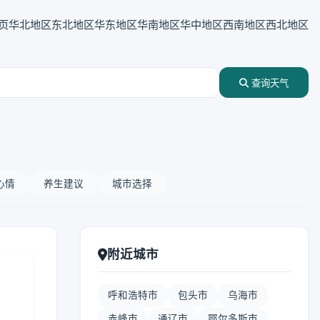
页
华北地区
东北地区
华东地区
华南地区
华中地区
西南地区
西北地区
查询天气
心情
养生建议
城市选择
附近城市
呼和浩特市
包头市
乌海市
赤峰市
通辽市
鄂尔多斯市