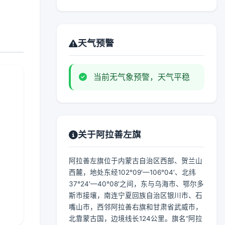
天气预警
当前无气象预警，天气平稳
关于阿拉善左旗
阿拉善左旗位于内蒙古自治区西部、贺兰山
西麓，地处东经102°09′—106°04′、北纬
37°24′—40°08′之间，东与乌海市、鄂尔多
斯市接壤，南连宁夏回族自治区银川市、石
嘴山市，西邻阿拉善右旗和甘肃省武威市，
北靠蒙古国，边境线长124公里。旗名“阿拉