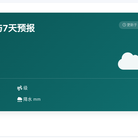
与7天预报
更新于 
级
降水 mm