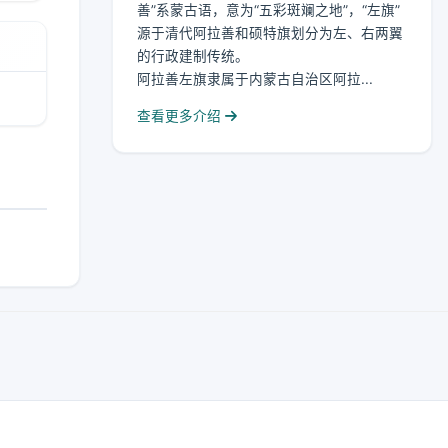
善”系蒙古语，意为“五彩斑斓之地”，“左旗”
源于清代阿拉善和硕特旗划分为左、右两翼
的行政建制传统。
阿拉善左旗隶属于内蒙古自治区阿拉...
查看更多介绍