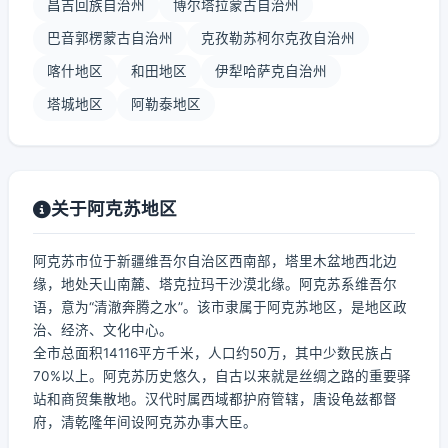
昌吉回族自治州
博尔塔拉蒙古自治州
巴音郭楞蒙古自治州
克孜勒苏柯尔克孜自治州
喀什地区
和田地区
伊犁哈萨克自治州
塔城地区
阿勒泰地区
关于阿克苏地区
阿克苏市位于新疆维吾尔自治区西南部，塔里木盆地西北边
缘，地处天山南麓、塔克拉玛干沙漠北缘。阿克苏系维吾尔
语，意为“清澈奔腾之水”。该市隶属于阿克苏地区，是地区政
治、经济、文化中心。
全市总面积14116平方千米，人口约50万，其中少数民族占
70%以上。阿克苏历史悠久，自古以来就是丝绸之路的重要驿
站和商贸集散地。汉代时属西域都护府管辖，唐设龟兹都督
府，清乾隆年间设阿克苏办事大臣。
...