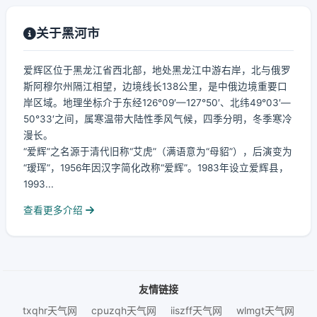
关于黑河市
爱辉区位于黑龙江省西北部，地处黑龙江中游右岸，北与俄罗
斯阿穆尔州隔江相望，边境线长138公里，是中俄边境重要口
岸区域。地理坐标介于东经126°09′—127°50′、北纬49°03′—
50°33′之间，属寒温带大陆性季风气候，四季分明，冬季寒冷
漫长。
“爱辉”之名源于清代旧称“艾虎”（满语意为“母貂”），后演变为
“瑷珲”，1956年因汉字简化改称“爱辉”。1983年设立爱辉县，
1993...
查看更多介绍
友情链接
txqhr天气网
cpuzqh天气网
iiszff天气网
wlmgt天气网