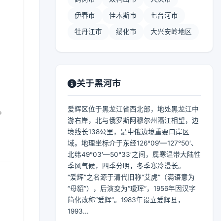
伊春市
佳木斯市
七台河市
牡丹江市
绥化市
大兴安岭地区
】
关于黑河市
爱辉区位于黑龙江省西北部，地处黑龙江中
。
游右岸，北与俄罗斯阿穆尔州隔江相望，边
境线长138公里，是中俄边境重要口岸区
域。地理坐标介于东经126°09′—127°50′、
北纬49°03′—50°33′之间，属寒温带大陆性
季风气候，四季分明，冬季寒冷漫长。
“爱辉”之名源于清代旧称“艾虎”（满语意为
“母貂”），后演变为“瑷珲”，1956年因汉字
简化改称“爱辉”。1983年设立爱辉县，
1993...