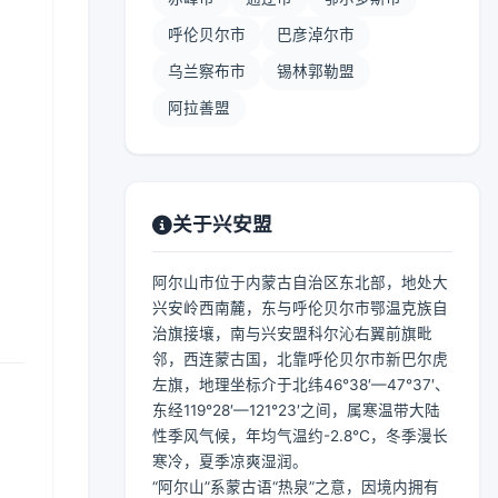
呼伦贝尔市
巴彦淖尔市
乌兰察布市
锡林郭勒盟
阿拉善盟
关于兴安盟
阿尔山市位于内蒙古自治区东北部，地处大
兴安岭西南麓，东与呼伦贝尔市鄂温克族自
治旗接壤，南与兴安盟科尔沁右翼前旗毗
邻，西连蒙古国，北靠呼伦贝尔市新巴尔虎
左旗，地理坐标介于北纬46°38′—47°37′、
东经119°28′—121°23′之间，属寒温带大陆
性季风气候，年均气温约-2.8℃，冬季漫长
寒冷，夏季凉爽湿润。
“阿尔山”系蒙古语“热泉”之意，因境内拥有