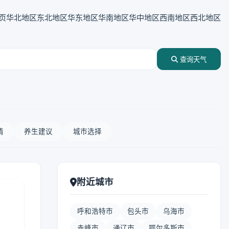
页
华北地区
东北地区
华东地区
华南地区
华中地区
西南地区
西北地区
查询天气
情
养生建议
城市选择
附近城市
呼和浩特市
包头市
乌海市
赤峰市
通辽市
鄂尔多斯市