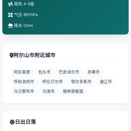
南风 4-5级
气压 897hPa
降水 0mm
阿尔山市附近城市
阿拉善盟
包头市
巴彦淖尔市
赤峰市
呼和浩特市
呼伦贝尔市
鄂尔多斯市
通辽市
乌兰察布市
乌海市
锡林郭勒盟
日出日落