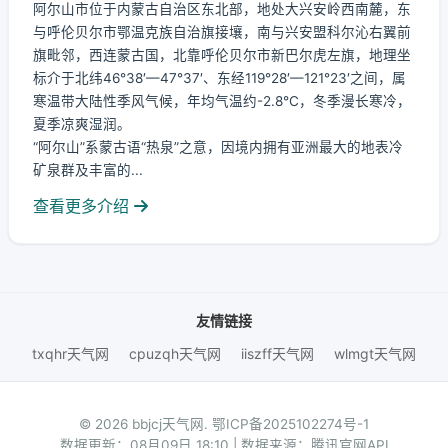
阿尔山市位于内蒙古自治区东北部，地处大兴安岭西南麓，东
与呼伦贝尔市鄂温克族自治旗接壤，南与兴安盟科尔沁右翼前
旗毗邻，西连蒙古国，北靠呼伦贝尔市新巴尔虎左旗，地理坐
标介于北纬46°38′—47°37′、东经119°28′—121°23′之间，属
寒温带大陆性季风气候，年均气温约-2.8℃，冬季漫长寒冷，
夏季凉爽湿润。
“阿尔山”系蒙古语“热泉”之意，因境内拥有亚洲最大的地表冷
矿泉群及丰富的...
查看更多介绍
友情链接
txqhr天气网
cpuzqh天气网
iiszff天气网
wlmgt天气网
© 2026 bbjcj天气网.
鄂ICP备2025102274号-1
数据更新：08月09日 18:10 | 数据来源：腾讯官网API