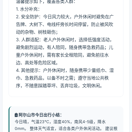
温馨提示如下，覆盖各类人群：
1. 水分补充：
2. 安全防护：今日风力较大，户外休闲时避免在广
告牌、大树下、电线杆旁长时间停留，防止被风吹
动的杂物、树枝砸伤；
3. 人群适配：老人户外休闲时，选择低强度活动，
避免剧烈运动，有人陪同，随身携带急救药品；儿
童户外休闲时，需有家长全程陪同，避免前往水
边、高处等危险区域。
4. 其他提示：户外休闲时，随身携带少量纸巾、湿
巾、急救药品，以备不时之需；遵守当地公共秩
序，不随意踩踏草坪、丢弃垃圾，文明休闲。
阿尔山市今日出行小结：
今日晴，气温23℃，湿度40%，南风4-5级，降水
0mm。 整体天气适宜，适合各类户外休闲活动。 建议根