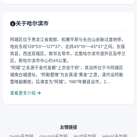
关于哈尔滨市
阿城区位于黑龙江省南部、松嫩平原与长白山余脉过渡地带，
地处东经126°53′—127°37′、北纬45°10′—45°37′之间，东接
宾县，西连双城区，南邻五常市，北靠哈尔滨市道外区及呼兰
区，距哈尔滨市中心约45公里。
“阿城”之名源于金代皇都“上京会宁府”，其治所位于今阿城区
城南白城遗址，“阿勒楚喀”为女真语“黄金”之意，清代设阿勒
楚喀副都统，后演变为“阿城”。1987年撤县设市，2...
查看更多介绍
友情链接
txqhr天气网
cpuzqh天气网
iiszff天气网
wlmgt天气网