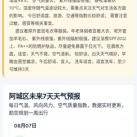
湿度49%， 空气质量优， 紫外线强度很强。 昼夜温差达
10℃，湿度伴随气温波动较大，需重点关注天气对生活各方面
的影响。 今日舒适度、旅游、交通等指数比较舒适； 需要注意
过敏、感冒等相关事宜。
建议着厚外套加毛衣等服装。年老体弱者宜着大衣、呢外套
加羊毛衫。 紫外线很强，紫外线辐射极强，建议涂擦SPF20以
上、PA++的防晒护肤品，尽量避免暴露于日光下。 在晨练方
面，适宜，天气不错，空气清新。 较舒适，白天天气晴好，早
晚会感觉偏凉，午后舒适、宜人。 洗车适宜，适宜洗车，至少
可维持3天
阿城区未来7天天气预报
每日气温、风向风力、空气质量指数，数据实时更新，
助您规划一周出行
08月07日