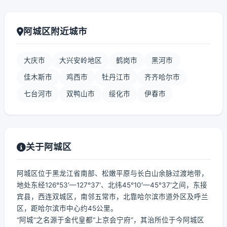
阿城区附近城市
大庆市
大兴安岭地区
鹤岗市
黑河市
佳木斯市
鸡西市
牡丹江市
齐齐哈尔市
七台河市
双鸭山市
绥化市
伊春市
关于阿城区
阿城区位于黑龙江省南部、松嫩平原与长白山余脉过渡地带，
地处东经126°53′—127°37′、北纬45°10′—45°37′之间，东接
宾县，西连双城区，南邻五常市，北靠哈尔滨市道外区及呼兰
区，距哈尔滨市中心约45公里。
“阿城”之名源于金代皇都“上京会宁府”，其治所位于今阿城区