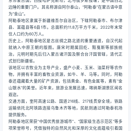
东邻蒙古国，西接哈萨克斯坦，北与俄罗斯接壤，是中国西北
边陲的重要门户。其名称源自阿尔泰山，“阿勒泰”在蒙古语中意
为“金山”。
阿勒泰地区隶属于新疆维吾尔自治区，下辖阿勒泰市、布尔津
县、富蕴县等6县1市。总面积约11.8万平方千米，2022年末常
住人口约为60万人。
历史上，阿勒泰地区是古丝绸之路北道的重要通道，自汉代起
就纳入中原王朝的版图。唐宋时期属回纥、黠戛斯等部族统
治，元明时期先后归入蒙古诸汗国及察合台汗国管辖，清代正
式划归新疆省。
该地区以农牧业为主导产业，盛产小麦、玉米、油菜籽等农作
物，并拥有丰富的畜牧业资源，如牛、羊、马等。同时，阿勒
泰还蕴藏着大量的矿产资源，包括黄金、有色金属等，素有“金
山银水”的美誉。近年来，旅游业发展迅速，喀纳斯湖景区闻名
遐迩。
交通方面，奎阿高速公路、国道216线、217线贯穿全境，铁路
运输依托北阿铁路连接乌鲁木齐等地，民航则通过阿勒泰机场
提供服务。
阿勒泰地区荣获“中国优秀旅游城市”、“国家级生态示范区”等多
项荣誉称号，凭借独特的自然风光和深厚的文化底蕴吸引着国