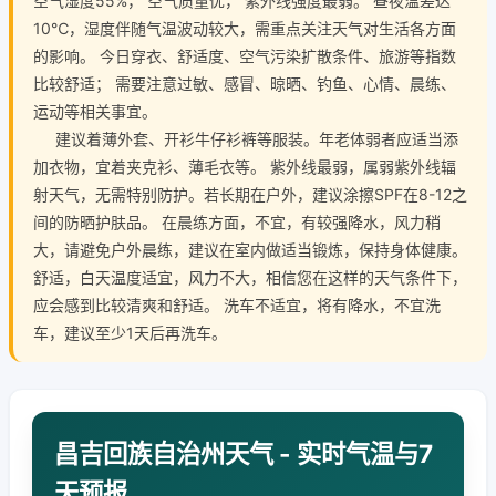
空气湿度55%， 空气质量优， 紫外线强度最弱。 昼夜温差达
10℃，湿度伴随气温波动较大，需重点关注天气对生活各方面
的影响。 今日穿衣、舒适度、空气污染扩散条件、旅游等指数
比较舒适； 需要注意过敏、感冒、晾晒、钓鱼、心情、晨练、
运动等相关事宜。
建议着薄外套、开衫牛仔衫裤等服装。年老体弱者应适当添
加衣物，宜着夹克衫、薄毛衣等。 紫外线最弱，属弱紫外线辐
射天气，无需特别防护。若长期在户外，建议涂擦SPF在8-12之
间的防晒护肤品。 在晨练方面，不宜，有较强降水，风力稍
大，请避免户外晨练，建议在室内做适当锻炼，保持身体健康。
舒适，白天温度适宜，风力不大，相信您在这样的天气条件下，
应会感到比较清爽和舒适。 洗车不适宜，将有降水，不宜洗
车，建议至少1天后再洗车。
昌吉回族自治州天气 - 实时气温与7
天预报