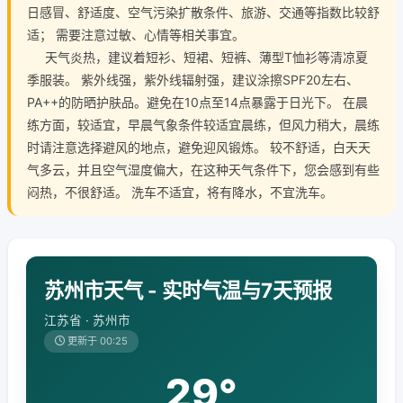
日感冒、舒适度、空气污染扩散条件、旅游、交通等指数比较舒
适； 需要注意过敏、心情等相关事宜。
天气炎热，建议着短衫、短裙、短裤、薄型T恤衫等清凉夏
季服装。 紫外线强，紫外线辐射强，建议涂擦SPF20左右、
PA++的防晒护肤品。避免在10点至14点暴露于日光下。 在晨
练方面，较适宜，早晨气象条件较适宜晨练，但风力稍大，晨练
时请注意选择避风的地点，避免迎风锻炼。 较不舒适，白天天
气多云，并且空气湿度偏大，在这种天气条件下，您会感到有些
闷热，不很舒适。 洗车不适宜，将有降水，不宜洗车。
苏州市天气 - 实时气温与7天预报
江苏省 · 苏州市
更新于 00:25
29°