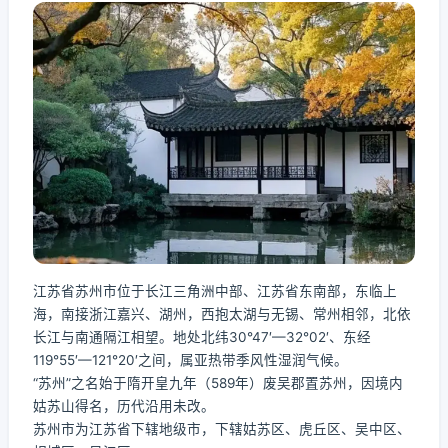
江苏省苏州市位于长江三角洲中部、江苏省东南部，东临上
海，南接浙江嘉兴、湖州，西抱太湖与无锡、常州相邻，北依
长江与南通隔江相望。地处北纬30°47′—32°02′、东经
119°55′—121°20′之间，属亚热带季风性湿润气候。
“苏州”之名始于隋开皇九年（589年）废吴郡置苏州，因境内
姑苏山得名，历代沿用未改。
苏州市为江苏省下辖地级市，下辖姑苏区、虎丘区、吴中区、