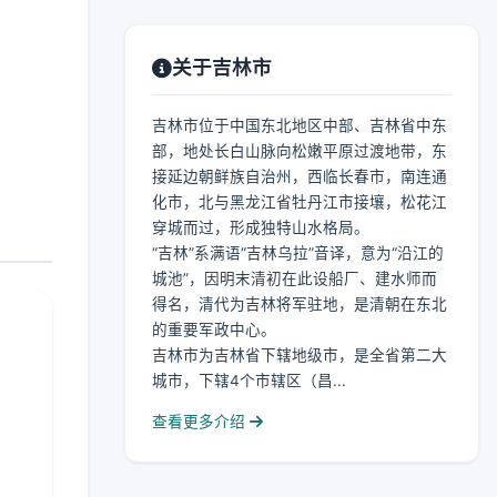
关于吉林市
吉林市位于中国东北地区中部、吉林省中东
部，地处长白山脉向松嫩平原过渡地带，东
接延边朝鲜族自治州，西临长春市，南连通
化市，北与黑龙江省牡丹江市接壤，松花江
穿城而过，形成独特山水格局。
“吉林”系满语“吉林乌拉”音译，意为“沿江的
城池”，因明末清初在此设船厂、建水师而
得名，清代为吉林将军驻地，是清朝在东北
的重要军政中心。
吉林市为吉林省下辖地级市，是全省第二大
城市，下辖4个市辖区（昌...
查看更多介绍