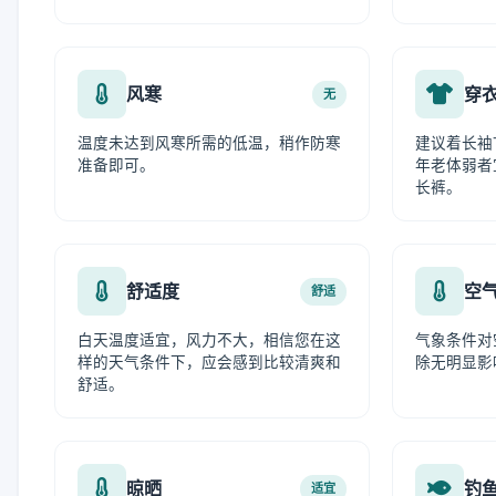
风寒
穿
无
温度未达到风寒所需的低温，稍作防寒
建议着长袖
准备即可。
年老体弱者
长裤。
舒适度
空
舒适
白天温度适宜，风力不大，相信您在这
气象条件对
样的天气条件下，应会感到比较清爽和
除无明显影
舒适。
晾晒
钓
适宜