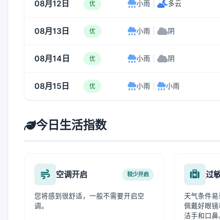
08月12日
小雨
|
多云
优
08月13日
小雨
|
阴
优
08月14日
小雨
|
阴
优
08月15日
小雨
|
小雨
优
今日生活指数
空调开启
过
较少开启
您将感到很舒适，一般不需要开启空
天气条件易
调。
佩戴好眼镜
洁手和口鼻