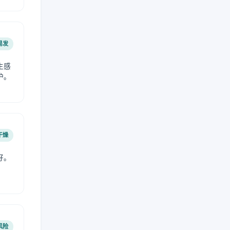
易发
生感
护。
干燥
好。
风险