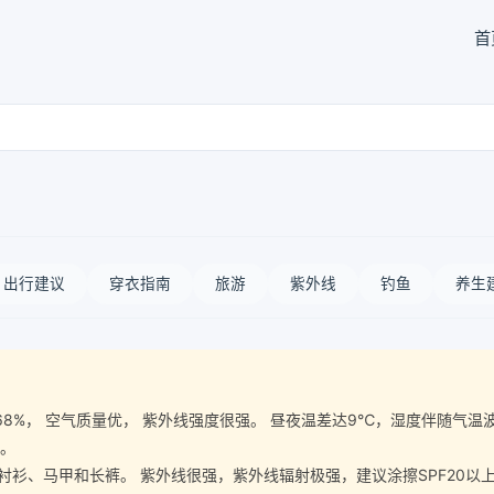
首
出行建议
穿衣指南
旅游
紫外线
钓鱼
养生
气湿度68%， 空气质量优， 紫外线强度很强。 昼夜温差达9℃，湿度伴随
宜。
、马甲和长裤。 紫外线很强，紫外线辐射极强，建议涂擦SPF20以上