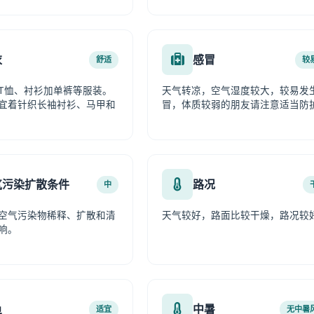
衣
感冒
舒适
较
T恤、衬衫加单裤等服装。
天气转凉，空气湿度较大，较易发
宜着针织长袖衬衫、马甲和
冒，体质较弱的朋友请注意适当防
气污染扩散条件
路况
中
空气污染物稀释、扩散和清
天气较好，路面比较干燥，路况较
响。
鱼
中暑
适宜
无中暑