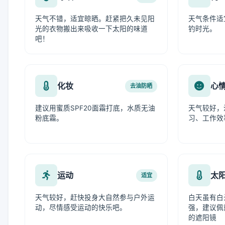
天气不错，适宜晾晒。赶紧把久未见阳
天气条件适
光的衣物搬出来吸收一下太阳的味道
钓时光。
吧！
化妆
心
去油防晒
建议用蜜质SPF20面霜打底，水质无油
天气较好，
粉底霜。
习、工作效
运动
太
适宜
天气较好，赶快投身大自然参与户外运
白天虽有白
动，尽情感受运动的快乐吧。
强，建议佩
的遮阳镜