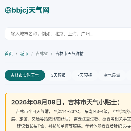
bbjcj天气网
首页
/
城市
/
吉林省
/
吉林市天气详情
吉林市实时天气
3天预报
7天预报
空气质量
2026年08月09日，吉林市天气小贴士：
吉林市今日天气
晴
， 气温14~23℃， 东南风3-4级， 空
度、旅游、交通等指数比较舒适； 需要注意过敏、感冒等相关事
建议着长袖T恤、衬衫加单裤等服装。年老体弱者宜着针织长袖衬衫