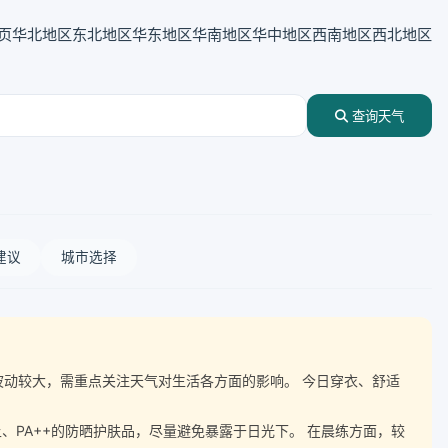
页
华北地区
东北地区
华东地区
华南地区
华中地区
西南地区
西北地区
查询天气
建议
城市选择
气温波动较大，需重点关注天气对生活各方面的影响。 今日穿衣、舒适
、PA++的防晒护肤品，尽量避免暴露于日光下。 在晨练方面，较