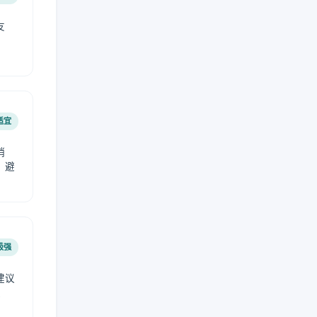
友
适宜
稍
，避
极强
建议
肤