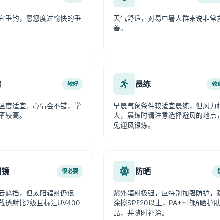
宜垂钓，愿您度过愉快的垂
天气舒适，对易中暑人群来说非常
善。
情
晨练
较好
较
温度适宜，心情会不错，学
早晨气象条件较适宜晨练，但风力
率较高。
大，晨练时请注意选择避风的地点
免迎风锻炼。
阳镜
防晒
很必要
云遮挡，但太阳辐射仍很
紫外辐射极强，应特别加强防护，
戴透射比2级且标注UV400
涂擦SPF20以上，PA++的防晒护
品，并随时补涂。