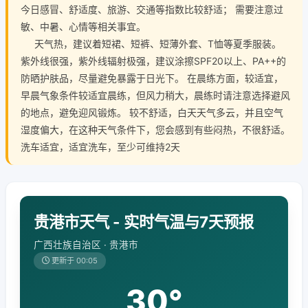
今日感冒、舒适度、旅游、交通等指数比较舒适； 需要注意过
敏、中暑、心情等相关事宜。
天气热，建议着短裙、短裤、短薄外套、T恤等夏季服装。
紫外线很强，紫外线辐射极强，建议涂擦SPF20以上、PA++的
防晒护肤品，尽量避免暴露于日光下。 在晨练方面，较适宜，
早晨气象条件较适宜晨练，但风力稍大，晨练时请注意选择避风
的地点，避免迎风锻炼。 较不舒适，白天天气多云，并且空气
湿度偏大，在这种天气条件下，您会感到有些闷热，不很舒适。
洗车适宜，适宜洗车，至少可维持2天
贵港市天气 - 实时气温与7天预报
广西壮族自治区 · 贵港市
更新于 00:05
30°