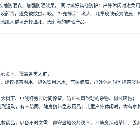
着长袖防晒衣，加强防晒效果。 同时做好其他防护：户外休闲时避免
咬药膏，避免被蚊虫叮咬。 补充提示：老人、儿童皮肤较为敏感，
敏感肌人群可选择温和、无刺激的防晒产品。
提示如下，覆盖各类人群：
用水，建议携带温水，避免饮用冰水；气温偏高，户外休闲时可携带淡
牌、大树下、电线杆旁长时间停留，防止被风吹动的杂物、树枝砸伤；
免剧烈运动，有人陪同，随身携带急救药品；儿童户外休闲时，需有家
、急救药品，以备不时之需；遵守当地公共秩序，不随意踩踏草坪、丢