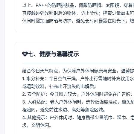
以上、PA++的防晒护肤品，佩戴防晒帽、太阳镜，穿
直接触碰强光照射后的物体，防止烫伤；携带少量蚊虫叮
休闲时需加强防晒与防护，避免长时间暴露在阳光下；
七、健康与温馨提示
结合今日天气特点，为保障户外休闲健康与安全，温馨
1. 水分补充：今日空气干燥，户外出行需随时补充饮
或运动饮料，补充出汗流失的电解质。
2. 安全防护：今日风力较大，户外休闲时避免在广告
3. 人群适配：老人户外休闲时，选择低强度活动，避
程陪同，避免前往水边、高处等危险区域。
4. 其他提示：户外休闲时，随身携带少量纸巾、湿巾
圾，文明休闲。