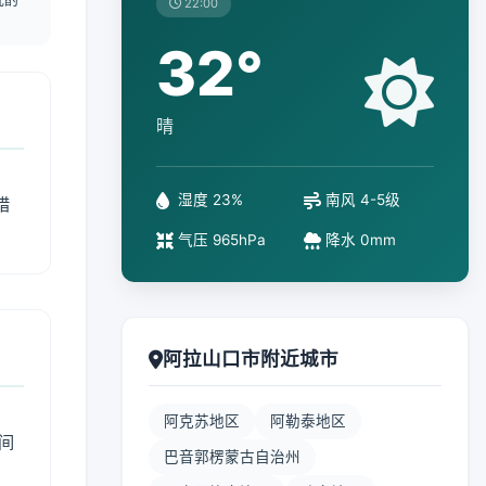
22:00
32°
晴
湿度 23%
南风 4-5级
措
气压 965hPa
降水 0mm
阿拉山口市附近城市
阿克苏地区
阿勒泰地区
间
巴音郭楞蒙古自治州