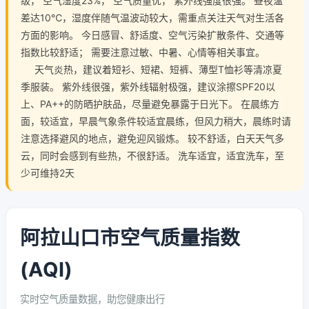
级， 空气湿度23%， 空气质量优， 紫外线强度很强。 昼夜温
差达10℃，湿度伴随气温波动较大，需重点关注天气对生活各
方面的影响。 今日感冒、舒适度、空气污染扩散条件、交通等
指数比较舒适； 需要注意过敏、中暑、心情等相关事宜。
天气炎热，建议着短衫、短裙、短裤、薄型T恤衫等清凉夏
季服装。 紫外线很强，紫外线辐射极强，建议涂擦SPF20以
上、PA++的防晒护肤品，尽量避免暴露于日光下。 在晨练方
面，较适宜，早晨气象条件较适宜晨练，但风力稍大，晨练时请
注意选择避风的地点，避免迎风锻炼。 较不舒适，白天天气多
云，同时会感到有些热，不很舒适。 洗车适宜，适宜洗车，至
少可维持2天
阿拉山口市空气质量指数
(AQI)
实时空气质量数据，助您健康出行