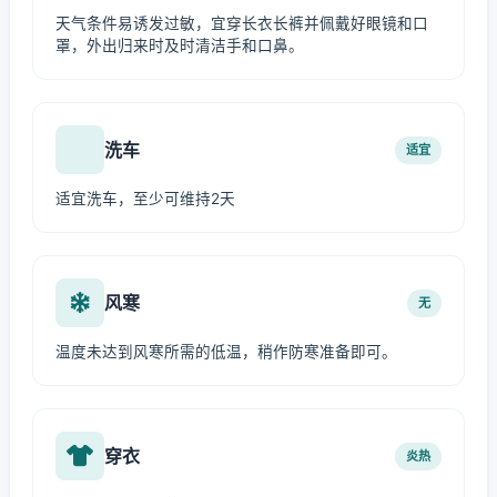
天气条件易诱发过敏，宜穿长衣长裤并佩戴好眼镜和口
罩，外出归来时及时清洁手和口鼻。
洗车
适宜
适宜洗车，至少可维持2天
风寒
无
温度未达到风寒所需的低温，稍作防寒准备即可。
穿衣
炎热