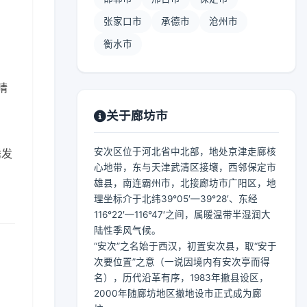
张家口市
承德市
沧州市
衡水市
晴
关于廊坊市
安次区位于河北省中北部，地处京津走廊核
诱发
心地带，东与天津武清区接壤，西邻保定市
雄县，南连霸州市，北接廊坊市广阳区，地
理坐标介于北纬39°05′—39°28′、东经
116°22′—116°47′之间，属暖温带半湿润大
陆性季风气候。
“安次”之名始于西汉，初置安次县，取“安于
次要位置”之意（一说因境内有安次亭而得
名），历代沿革有序，1983年撤县设区，
2000年随廊坊地区撤地设市正式成为廊