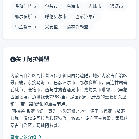
呼和浩特市
包头市
乌海市
赤峰市
通辽市
鄂尔多斯市
呼伦贝尔市
巴彦淖尔市
乌兰察布市
兴安盟
锡林郭勒盟
关于阿拉善盟
内蒙古自治区阿拉善盟位于祖国西北边陲，地处内蒙古自治区
最西端，东接乌海市、巴彦淖尔市、鄂尔多斯市，南连甘肃省
武威市、张掖市，西与甘肃省酒泉市、嘉峪关市毗邻，北与蒙
古国接壤，边境线长735公里，是国家向北开放的重要桥头堡
和“一带一路”建设的重要节点。
“阿拉善”系蒙古语，意为“五彩斑斓之地”，源于古代蒙古部落
名称，清代设阿拉善和硕特旗，1980年设立阿拉善盟，隶属内
蒙古自治区，现辖阿拉善...
查看更多介绍