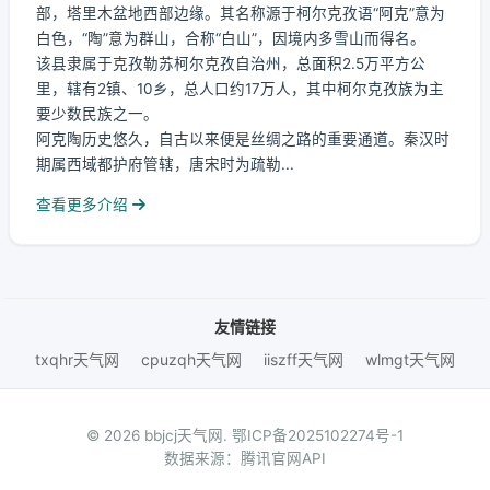
部，塔里木盆地西部边缘。其名称源于柯尔克孜语“阿克”意为
白色，“陶”意为群山，合称“白山”，因境内多雪山而得名。
该县隶属于克孜勒苏柯尔克孜自治州，总面积2.5万平方公
里，辖有2镇、10乡，总人口约17万人，其中柯尔克孜族为主
要少数民族之一。
阿克陶历史悠久，自古以来便是丝绸之路的重要通道。秦汉时
期属西域都护府管辖，唐宋时为疏勒...
查看更多介绍
友情链接
txqhr天气网
cpuzqh天气网
iiszff天气网
wlmgt天气网
© 2026 bbjcj天气网.
鄂ICP备2025102274号-1
数据来源：腾讯官网API