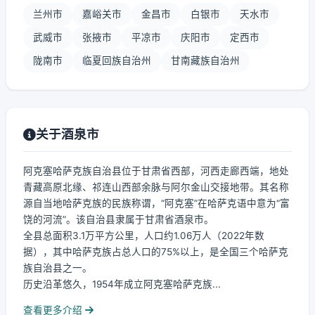
兰州市
嘉峪关市
金昌市
白银市
天水市
武威市
张掖市
平凉市
庆阳市
定西市
陇南市
临夏回族自治州
甘南藏族自治州
关于酒泉市
阿克塞哈萨克族自治县位于甘肃省西部，河西走廊西端，地处
青藏高原北缘、祁连山西部余脉与阿尔金山交接地带。其名称
源自当地哈萨克族的民族称谓，“阿克塞”在哈萨克语中意为“富
饶的河流”。该自治县隶属于甘肃省酒泉市。
全县总面积3.1万平方公里，人口约1.06万人（2022年数
据），其中哈萨克族占总人口的75%以上，是全国三个哈萨克
族自治县之一。
历史沿革悠久，1954年成立阿克塞哈萨克族...
查看更多介绍