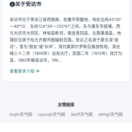
关于安达市
安达市位于黑龙江省西南部，松嫩平原腹地，地处北纬45°20′
—46°13′、东经124°36′—125°47′之间，东与肇东市接壤，西
与大庆市大同区、林甸县毗邻，南连青冈县，北靠肇源县，地
理区位居于哈大齐都市圈辐射范围。安达之名源于蒙古语“谙
达”，意为“朋友”或“伙伴”，清代属郭尔罗斯后旗游牧地，清光
绪三十二年（1906年）设安达厅，民国二年（1913年）改厅为
县，1982年撤县设市，199...
查看更多介绍
友情链接
txqhr天气网
cpuzqh天气网
iiszff天气网
wlmgt天气网