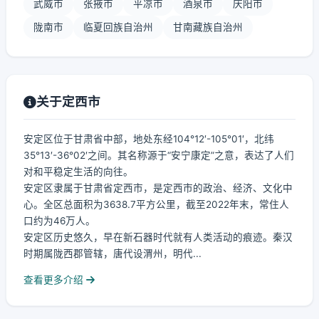
武威市
张掖市
平凉市
酒泉市
庆阳市
陇南市
临夏回族自治州
甘南藏族自治州
关于定西市
安定区位于甘肃省中部，地处东经104°12′-105°01′，北纬
35°13′-36°02′之间。其名称源于“安宁康定”之意，表达了人们
对和平稳定生活的向往。
安定区隶属于甘肃省定西市，是定西市的政治、经济、文化中
心。全区总面积为3638.7平方公里，截至2022年末，常住人
口约为46万人。
安定区历史悠久，早在新石器时代就有人类活动的痕迹。秦汉
时期属陇西郡管辖，唐代设渭州，明代...
查看更多介绍